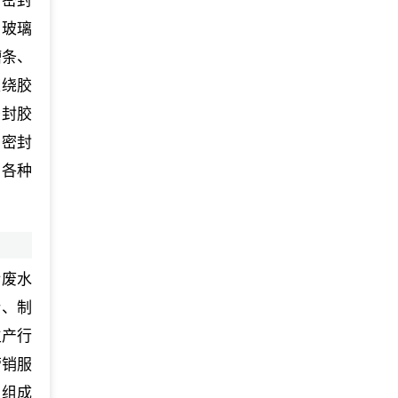
合密封
、玻璃
槽条、
缠绕胶
密封胶
、密封
、各种
活废水
计、制
生产行
营销服
员组成