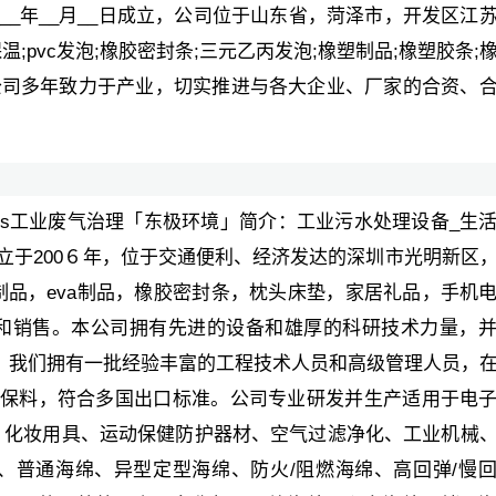
___年__月__日成立，公司位于山东省，菏泽市，开发区江
;pvc发泡;橡胶密封条;三元乙丙发泡;橡塑制品;橡塑胶条;
等产品，公司多年致力于产业，切实推进与各大企业、厂家的合资、
ocs工业废气治理「东极环境」简介：工业污水处理设备_生
成立于200６年，位于交通便利、经济发达的深圳市光明新区
制品，eva制品，橡胶密封条，枕头床垫，家居礼品，手机
和销售。本公司拥有先进的设备和雄厚的科研技术力量，
h指令。我们拥有一批经验丰富的工程技术人员和高级管理人员，
型环保料，符合多国出口标准。公司专业研发并生产适用于电
、化妆用具、运动保健防护器材、空气过滤净化、工业机械
、普通海绵、异型定型海绵、防火/阻燃海绵、高回弹/慢