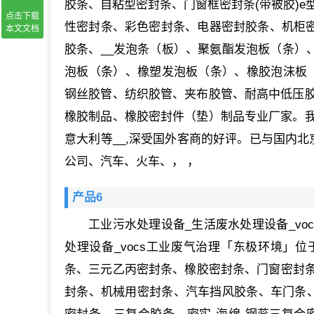
胶条、自粘型密封条、门窗框密封条(带被胶)e型
点击下载
性密封条、彩色密封条、电器密封胶条、机柜密封
本文文档
胶条、__发泡条（板）、聚氨酯发泡板（条）、e
泡板（条）、橡塑发泡板（条）、橡胶泡沫板
钢丝胶管、纺织胶管、夹布胶管、耐高中低压胶
橡胶制品、橡胶密封件（垫）制品专业厂家。我
意大利等__,深受国外客商的好评。已与国内北
公司、汽车、火车、， ，
产品6
工业污水处理设备_生活废水处理设备_v
处理设备_vocs工业废气治理「东极环境」位
条、三元乙丙密封条、橡胶密封条、门窗密封
封条、机械用密封条、汽车挡风胶条、车门条、