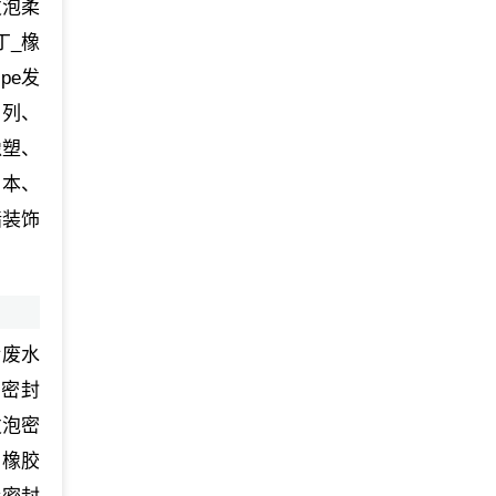
发泡柔
丁_橡
pe发
系列、
橡塑、
日本、
墙装饰
活废水
车密封
发泡密
、橡胶