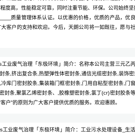
程度高，性能稳定可靠，同时注重节能、环保。公司始终坚
o____质量管理体系认证。以优惠的价格，优质的产品，优
广大客户的支持和欢迎。今后，天朗公司将一如既往，愿与
ocs工业废气治理「东极环境」简介：名称本公司主营三元乙
封条,挤出复合条,热塑弹性体密封条,通信光缆密封条,装饰密
,冷库门密封胶条,集装箱门框密封条,门用自粘型密封条,门
vc)密封条,聚氯乙烯密封条、,胶橡塑密封条,氯丁(cr)密封胶条
“客户”的原则为广大客户提供优质的服务。欢迎惠顾。
ocs工业废气治理「东极环境」简介：工业污水处理设备_生