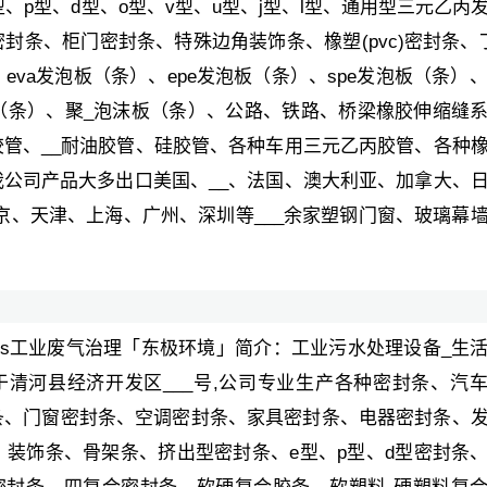
、p型、d型、o型、v型、u型、j型、l型、通用型三元乙丙
条、柜门密封条、特殊边角装饰条、橡塑(pvc)密封条、
va发泡板（条）、epe发泡板（条）、spe发泡板（条）、
（条）、聚_泡沫板（条）、公路、铁路、桥梁橡胶伸缩缝
管、__耐油胶管、硅胶管、各种车用三元乙丙胶管、各种
公司产品大多出口美国、__、法国、澳大利亚、加拿大、
京、天津、上海、广州、深圳等___余家塑钢门窗、玻璃幕
ocs工业废气治理「东极环境」简介：工业污水处理设备_生
于清河县经济开发区___号,公司专业生产各种密封条、汽
条、门窗密封条、空调密封条、家具密封条、电器密封条、
装饰条、骨架条、挤出型密封条、e型、p型、d型密封条