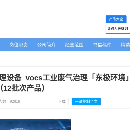
产品大全
岗位职责
公司简介
经营范围
书信稿件
精选
理设备_vocs工业废气治理「东极环境
（12批次产品）
人数：
92818
下载
一键复制全文