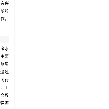
苏宜兴
橡塑胶
合作，
活废水
，主要
电脑周
并通过
在同行
子、工
、文教
回弹海