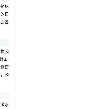
持“以
良的售
社会各
丙橡胶
封条,
窗框密
等。公
活废水