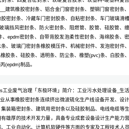
密封条、四复合密封条、软硬复合胶条、软塑料-硬塑料复
、__建筑橡胶密封条、铝合金门窗密封条、塑钢门窗密封条
橡胶密封条、冷藏车门密封胶条、自粘密封条、车门玻璃滑
,玻璃挡风密封条、防火密封条、阻燃管、胶管、硅胶管、
、epdm密封条、自带背胶发泡柔性密封条、海绵胶条、
水条、玻璃门密封条橡胶模压件、机械密封件、发泡密封件
橡胶条、硅胶条、透明条、防尘条、橡塑(pvc)条、白胶条
epdm)制品。
ocs工业废气治理「东极环境」简介：工业污水处理设备_生
是专业从事橡胶密封条连续挤出微波硫化生产线设备开发、设
、集装箱密封条、建筑用密封条以及硅胶制品、电线电缆等
拥有雄厚的技术开发力量，具备专业成套设备设计生产能力
械、工业自动化、计算机软硬件等方面的专家及工程技术人