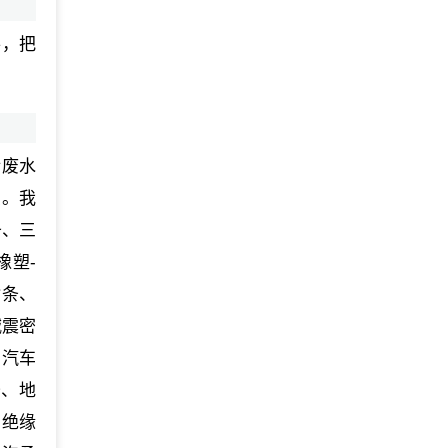
手，把
活废水
业。我
条、三
橡塑-
封条、
减震密
、汽车
条、地
、绝缘